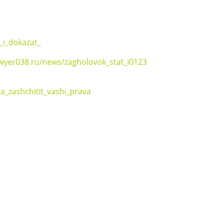
_i_dokazat_
awyer038.ru/news/zagholovok_stat_i0123
ia_zashchitit_vashi_prava