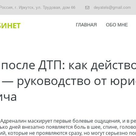
Россия
,
г. Иркутск
,
ул. Трудовая, дом 66
deyatels@gmail.com
БИНЕТ
ГЛАВНАЯ
ОБО МНЕ
осле ДТП: как действо
 — руководство от юри
ича
 Адреналин маскирует первые болевые ощущения, и в рез
ько дней внезапно появляется боль в шее, спине, голов
, которые не проявляются сразу, но могут серьезно пов