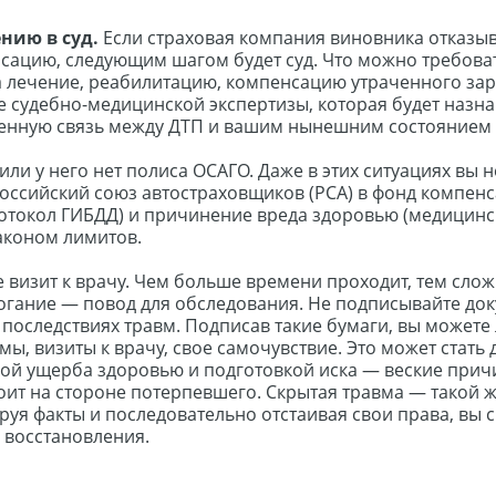
нию в суд.
Если страховая компания виновника отказыв
сацию, следующим шагом будет суд. Что можно требоват
а лечение, реабилитацию, компенсацию утраченного зар
е судебно-медицинской экспертизы, которая будет назна
венную связь между ДТП и вашим нынешним состоянием
ли у него нет полиса ОСАГО. Даже в этих ситуациях вы 
оссийский союз автостраховщиков (РСА) в фонд компенс
отокол ГИБДД) и причинение вреда здоровью (медицинск
аконом лимитов.
 визит к врачу. Чем больше времени проходит, тем сло
огание — повод для обследования. Не подписывайте до
последствиях травм. Подписав такие бумаги, вы можете 
мы, визиты к врачу, свое самочувствие. Это может стать
кой ущерба здоровью и подготовкой иска — веские при
ит на стороне потерпевшего. Скрытая травма — такой 
руя факты и последовательно отстаивая свои права, вы
 восстановления.