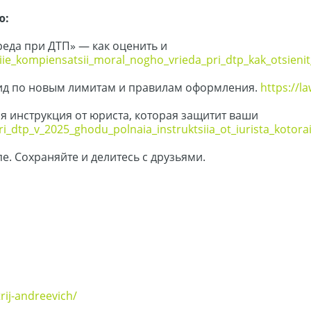
ю:
еда при ДТП» — как оценить и
iie_kompiensatsii_moral_nogho_vrieda_pri_dtp_kak_otsienit
 гид по новым лимитам и правилам оформления.
https://l
ая инструкция от юриста, которая защитит ваши
pri_dtp_v_2025_ghodu_polnaia_instruktsiia_ot_iurista_kotora
е. Сохраняйте и делитесь с друзьями.
rij-andreevich/