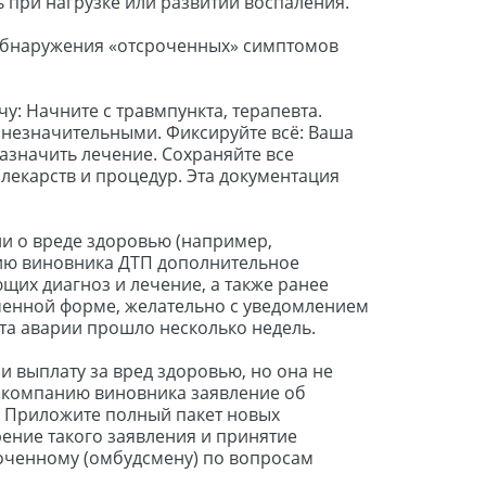
ь при нагрузке или развитии воспаления.
обнаружения «отсроченных» симптомов
чу: Начните с травмпункта, терапевта.
я незначительными. Фиксируйте всё: Ваша
азначить лечение. Сохраняйте все
 лекарств и процедур. Эта документация
ли о вреде здоровью (например,
ию виновника ДТП дополнительное
щих диагноз и лечение, а также ранее
ьменной форме, желательно с уведомлением
нта аварии прошло несколько недель.
и выплату за вред здоровью, но она не
ю компанию виновника заявление об
П. Приложите полный пакет новых
рение такого заявления и принятие
оченному (омбудсмену) по вопросам