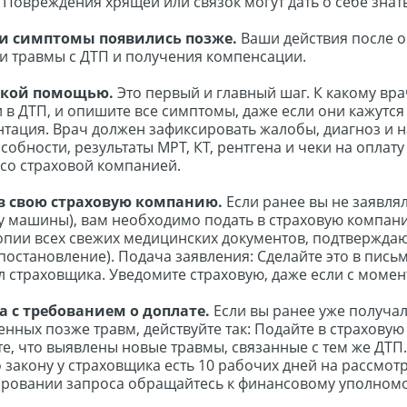
Повреждения хрящей или связок могут дать о себе знат
сли симптомы появились позже.
Ваши действия после 
зи травмы с ДТП и получения компенсации.
нской помощью.
Это первый и главный шаг. К какому вра
и в ДТП, и опишите все симптомы, даже если они кажутс
ация. Врач должен зафиксировать жалобы, диагноз и н
обности, результаты МРТ, КТ, рентгена и чеки на оплату
 со страховой компанией.
 в свою страховую компанию.
Если ранее вы не заявля
 машины), вам необходимо подать в страховую компан
опии всех свежих медицинских документов, подтверждаю
постановление). Подача заявления: Сделайте это в пис
 страховщика. Уведомите страховую, даже если с моме
а с требованием о доплате.
Если вы ранее уже получал
нных позже травм, действуйте так: Подайте в страхову
те, что выявлены новые травмы, связанные с тем же ДТ
 закону у страховщика есть 10 рабочих дней на рассмот
рировании запроса обращайтесь к финансовому уполном