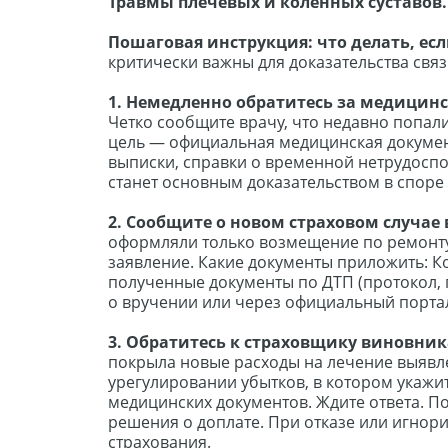
Травмы плечевых и коленных суставов.
Пошаговая инструкция: что делать, е
критически важны для доказательства свя
1. Немедленно обратитесь за медици
Четко сообщите врачу, что недавно попал
цель — официальная медицинская документ
выписки, справки о временной нетрудоспос
станет основным доказательством в споре
2. Сообщите о новом страховом случае
оформляли только возмещение по ремонту
заявление. Какие документы приложить: К
полученные документы по ДТП (протокол, 
о вручении или через официальный портал
3. Обратитесь к страховщику виновник
покрыла новые расходы на лечение выявле
урегулировании убытков, в котором укажи
медицинских документов. Ждите ответа. По
решения о доплате. При отказе или игно
страхования.