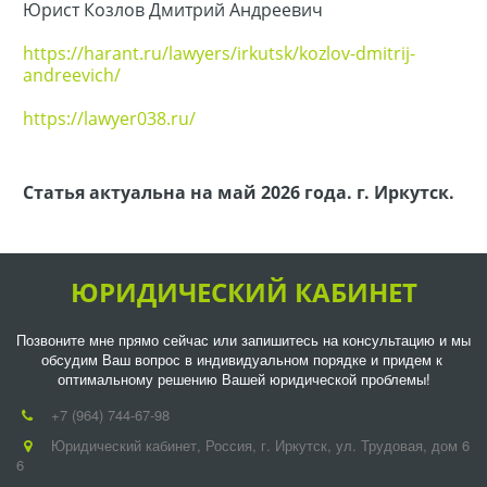
Юрист Козлов Дмитрий Андреевич
https://harant.ru/lawyers/irkutsk/kozlov-dmitrij-
andreevich/
https://lawyer038.ru/
Статья актуальна на май 2026 года. г. Иркутск.
ЮРИДИЧЕСКИЙ КАБИНЕТ
Позвоните мне прямо сейчас или запишитесь на консультацию и мы 
обсудим Ваш вопрос в индивидуальном порядке и придем к 
оптимальному решению Вашей юридической проблемы!
+7 (964) 744-67-98
Юридический кабинет
,
Россия
,
г. Иркутск
,
ул. Трудовая, дом 6
6