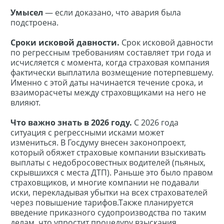
Умысел
— если доказано, что авария была
подстроена.
Сроки исковой давности.
Срок исковой давности
по регрессным требованиям составляет три года и
исчисляется с момента, когда страховая компания
фактически выплатила возмещение потерпевшему.
Именно с этой даты начинается течение срока, и
взаиморасчеты между страховщиками на него не
влияют.
Что важно знать в 2026 году.
С 2026 года
ситуация с регрессными исками может
измениться. В Госдуму внесен законопроект,
который обяжет страховые компании взыскивать
выплаты с недобросовестных водителей (пьяных,
скрывшихся с места ДТП). Раньше это было правом
страховщиков, и многие компании не подавали
иски, перекладывая убытки на всех страхователей
через повышение тарифов.Также планируется
введение приказного судопроизводства по таким
делам, что упростит процедуру взыскания.